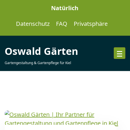
Skip
Natürlich
to
content
Datenschutz
FAQ
Privatsphäre
Oswald Gärten
Gartengestaltung & Gartenpflege für Kiel