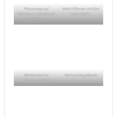
Pfauenauge auf
Wenn Pflanzen uns ihre
Eisenkraut. Lebensraum
Liebe zeigen.
Garten.
30mBachlauf im
Biene auf Kugellauch
Staudengarten