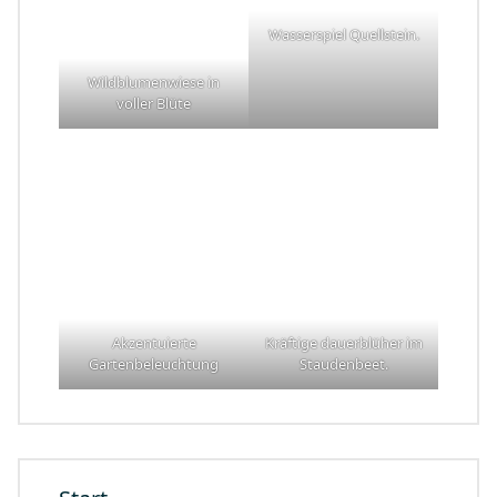
Wasserspiel Quellstein.
Wildblumenwiese in
voller Blüte
Akzentuierte
Kräftige dauerblüher im
Gartenbeleuchtung
Staudenbeet.