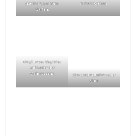
nachhaltig schöne
mittels Rechen.
Gärten.
Mogli unser Begleiter
und Leiter des
Mahnwesens.
Storchschnabel in voller
Blüte