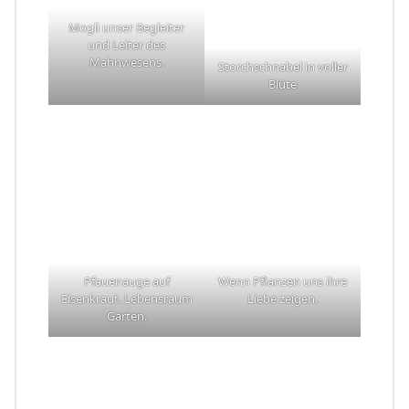
Mogli unser Begleiter
und Leiter des
Mahnwesens.
Storchschnabel in voller
Blüte
Pfauenauge auf
Wenn Pflanzen uns ihre
Eisenkraut. Lebensraum
Liebe zeigen.
Garten.