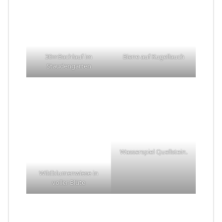
30mBachlauf im
Biene auf Kugellauch
Staudengarten
Wasserspiel Quellstein.
Wildblumenwiese in
voller Blüte