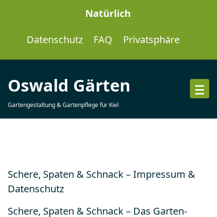
Skip
Natürlich
to
content
Datenschutz
FAQ
Privatsphäre
Oswald Gärten
Gartengestaltung & Gartenpflege für Kiel
Schere, Spaten & Schnack – Impressum &
Datenschutz
Schere, Spaten & Schnack – Das Garten-